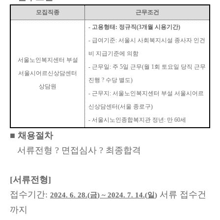
모집직종
근무조건
-
고용형태
:
정규직
(3
개월 시용기간
)
-
급여기준
:
서울시 사회복지시설 종사자 인건
비 지급기준에 의함
서울노인복지센터 부설
-
근무일
:
주
5
일 근무
(
월
1
회 토요일 당직 근무
서울시어르신상담센터
진행
?
수당 별도
)
상담원
-
근무지
:
서울노인복지센터 부설 서울시어르
신상담센터
(
서울 종로구
)
-
서울시노인종합복지관 정년
:
만
60
세
■
채용절차
서류전형
?
면접심사
?
최종합격
[
서류전형
]
접수기간
:
서류 접수건
2024. 6. 28.(
금
) ~ 2024. 7. 14.(
일
)
까지