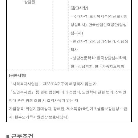
상담원
[
참고사항
]
-
국가자격
:
보건복지부
(
정신보건임
상심리사
),
한국산업인력공단
(
임상
심리사
)
-
민간자격
:
임상심리전문가
,
상담심
리사
-
상담전문학회
:
한국상담심리학회
,
한국상담학회
,
한국가족치료학회
[
공통사항
]
「
사회복지사업법
」
제
35
조의
2
②
에 해당되지 않는 자
「
노인복지법
」
등 관련 법령에 따라 성범죄
,
노인학대 관련 범죄
,
장애인
학대 관련 범죄 조회 시 결격사유가 없는 자
가점항목
:
취업지원대상자
,
장애인
,
저소득층
(
국민기초생활보장법상 수급
자
,
한부모가족지원법상 보호대상자
)
■
근무조건