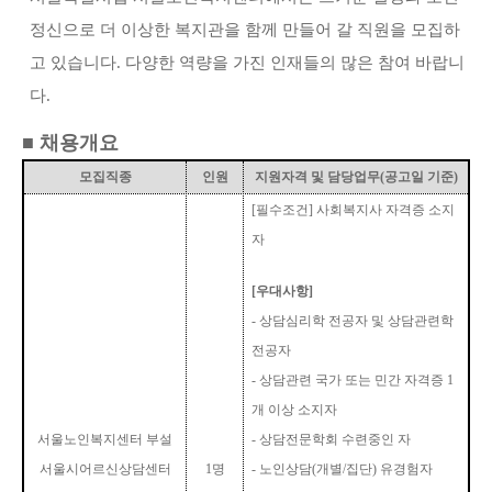
정신으로 더 이상한 복지관을 함께 만들어 갈 직원을 모집하
고 있습니다
.
다양한 역량을 가진 인재들의 많은 참여 바랍니
다
.
■
채용개요
모집직종
인원
지원자격 및 담당업무
(
공고일 기준
)
[필수조건]
사회복지사 자격증 소지
자
[
우대사항
]
-
상담심리학 전공자 및 상담관련학
전공자
-
상담관련 국가 또는 민간 자격증
1
개 이상 소지자
서울노인복지센터 부설
-
상담전문학회 수련중인 자
서울시어르신상담센터
1
명
-
노인상담
(
개별
/
집단
)
유경험자