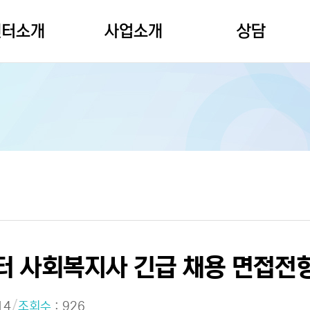
센터소개
사업소개
상담
인사말
상담사업
심리정서상담
설립취지
교육사업
노인집단상담
조직도
기획상담
온라인상담신청
오시는길
홍보사업
마음건강 자가진단
터 사회복지사 긴급 채용 면접전형
/
14
조회수
: 926