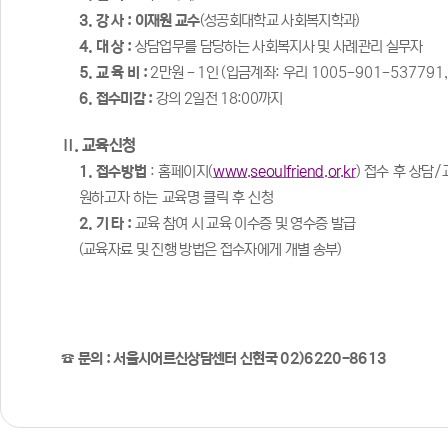
3.
강 사
:
이재원 교수
(
성공회대학교 사회복지학과
)
4.
대 상
:
상담업무를 담당하는 사회복지사 및 사례관리 실무자
5.
교 육 비
:
2
만원
- 1
인
(
입금계좌
:
우리
1005-901-537791
6.
접수미감
:
강의
2
일전
18:00
까지
Ⅱ
.
교육신청
1.
접수방법
:
홈페이지
(
www.seoulfriend.or.kr
)
접수 후 상담
/
원하고자 하는 교육명 클릭 후 신청
2.
기 타
:
교육 참여 시 교육 이수증 및 영수증 발급
(
교육자료 및 진행 방법은 접수자에게 개별 송부
)
☎
문의
:
서울시어르신상담센터 신현국
02)6220-8613