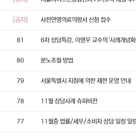
[공지]
사전연명의료의향서 신청 접수
81
6차 상담특강, 이명우 교수의 '사례개념화
80
분노조절 방법
79
서울특별시 지침에 의한 제한 운영 안내
78
11월 상담사례 슈퍼비전
77
11월중 법률/세무/소비자 상담 일정 알