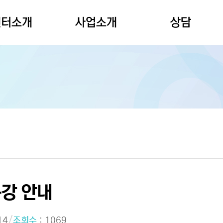
센터소개
사업소개
상담
인사말
상담사업
심리정서상담
설립취지
교육사업
노인집단상담
조직도
기획상담
온라인상담신청
오시는길
홍보사업
마음건강 자가진단
특강 안내
/
14
조회수
: 1069