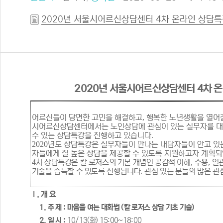
2020년 서울시어르신상담센터 4차 온라인 상담특강
2020
년 서울시어르신상담센터
4
차 
어르신들이 당면한 고민을 해결하고
,
행복한 노년생활을 열어
시어르신상담센터에서는 노인상담에 관심이 있는 실무자를 대
수 있는 상담특강을 진행하고 있습니다
.
2020
년도 상담특강은 실무자들이 만나는 내담자들이 안고 있
자들에게 질 높은 상담을 제공할 수 있도록 지원하고자 계획
4
차 상담특강은 칼 로저스의 기본 개념인 공감적 이해
,
수용
,
일
기술을 습득할 수 있도록 진행됩니다
.
관심 있는 분들의 많은 
Ⅰ
.
개 요
1.
주 제
:
마음을 여는 대화법
(
칼 로저스 상담 기초 기술
)
2.
일 시
:
10/13(
화
) 15:00~18:00