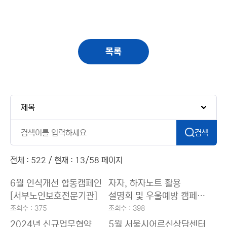
목록
검색
전체 : 522 / 현재 : 13/58 페이지
6월 인식개선 합동캠페인
자자, 하자노트 활용
[서부노인보호전문기관]
설명회 및 우울예방 캠페인
[월계노인복지관]
조회수 : 375
조회수 : 398
2024년 신규업무협약
5월 서울시어르신상담센터