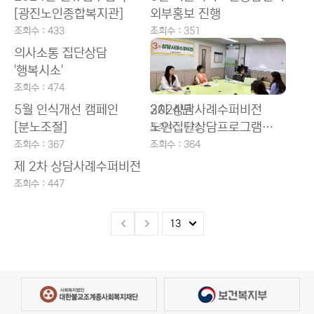
[광진노인종합복지관]
외부홍보 진행
조회수 : 433
조회수 : 351
의사소통 집단상담
'행복시소'
조회수 : 474
5월 인식개선 캠페인
3차 상담사례수퍼비전
2024년
[분노조절]
노인집단상담프로그램
조회수 : 422
'행복시소'
조회수 : 367
조회수 : 364
제 2차 상담사례수퍼비전
조회수 : 447