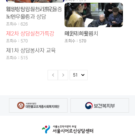
열린상담강좌-노인우울증
제3차 상담실천가특강-
노인우울증과 상담
조회수 : 536
조회수 : 626
제2차 상담실천가특강
제2차 아웃리치
아웃리치활동
조회수 : 570
조회수 : 519
조회수 : 570
제1차 상담봉사자 교육
조회수 : 515